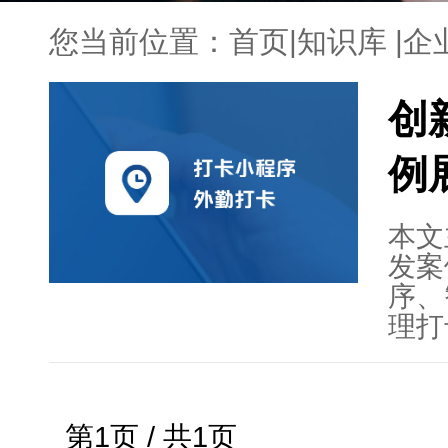
您当前位置：
首页
|
知识库
|
企
创
例
本文
发案
序、
理打
何利
和挑
激励
第1页 / 共1页
化企