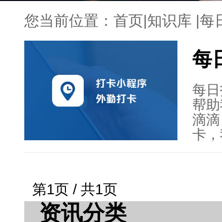
您当前位置：
首页
|
知识库
|
每
每
每日
帮助
滴滴
卡，
性。
养成
支持
第1页 / 共1页
道阳
资讯分类
好的