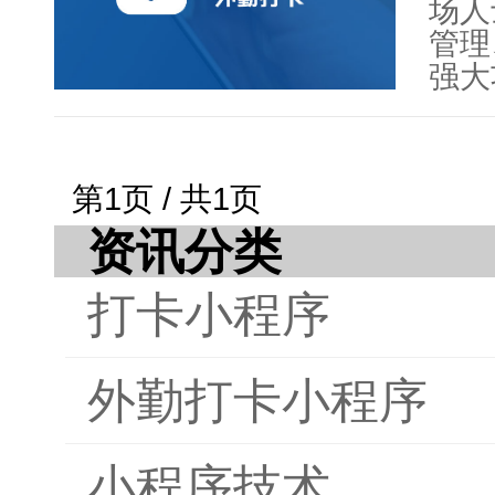
括制
场人
总结
管理
地执
强大
观智
务、
正的
截止
力。
外，
第1页 / 共1页
的重
的安
帮助
资讯分类
用户
率。
平台
打卡小程序
的特
智网
工作
外勤打卡小程序
职场
小程序技术