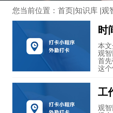
您当前位置：
首页
|
知识库
|
观
时
本文
观智
首先
这个
作和
智网
工
简洁
同步
利用
观智