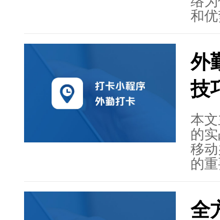
络为
和优
性强
业在
外
施步
高企
技
工作
能需
务商
本文
的实
移动
的重
中的
勤打
全
打卡