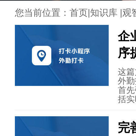
您当前位置：
首页
|
知识库
|
观
企
序
这篇
外勤
首先
括实
低成
络外
完
面、
述了