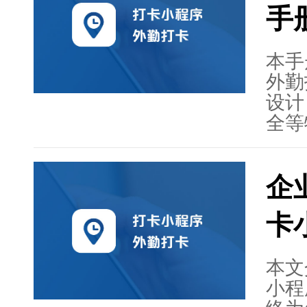
手
升管
度、
管理
本手
员工
外勤
司的
设计
际效
全等
小程
签退
有助
查看
企
争力
安装
骤，
卡
系方
本文
小程