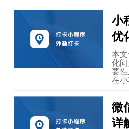
并展
备开
向。
通过
一个
小
程序
以及
优
智网
的全
案设
本文
对全
化问
程序
要性
文旨
在小
发流
包括
值。
数据
微
验，
化策
详
程、