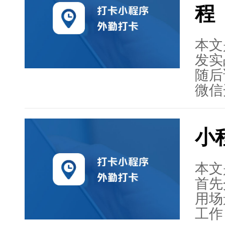
程
出了
最后
构的
本文
发实
随后
微信
文章
界面
小
打卡
述了
和打
本文
键技
首先
试的
用场
程序
工作