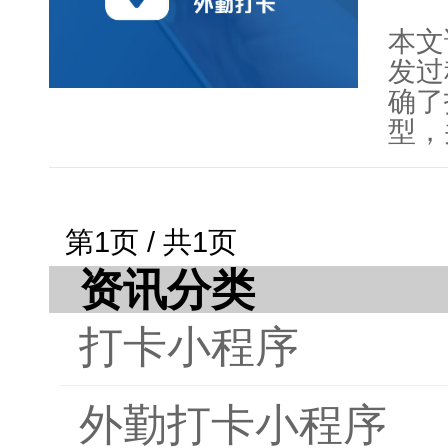
素、
打卡
本文
了未
发过
确了
型，
据库
实现
骤。
第1页 / 共1页
优化
资讯分类
后，
信审
打卡小程序
让读
个全
外勤打卡小程序