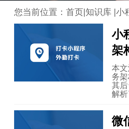
您当前位置：
首页
|
知识库
|
小
小
架
本文
务架
其后
解析
据存
送模
微
划，
原则