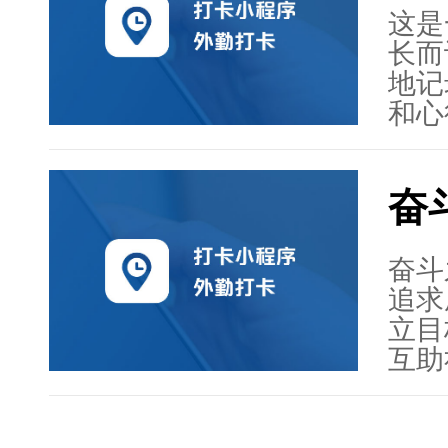
和发
这是
平台
长而
达成
地记
和心
平台
能和
奋
长方
全，
度，
奋斗
程的
追求
立目
互助
励，
台帮