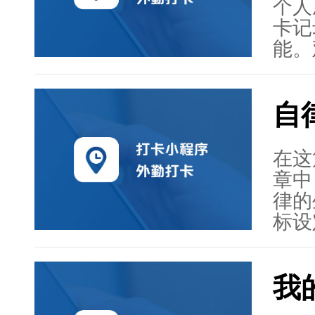
好者
个人
的专
卡记
顾之
能。
验。
持执
工具
逐梦
自
社区
智网
想的
在这
章中
律的
标设
发个
人们
我
每个
性化