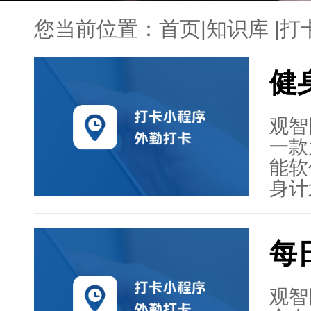
您当前位置：
首页
|
知识库
|
打
健
观智
一款
能软
身计
户可
调整
每
身计
群和
在社
观智