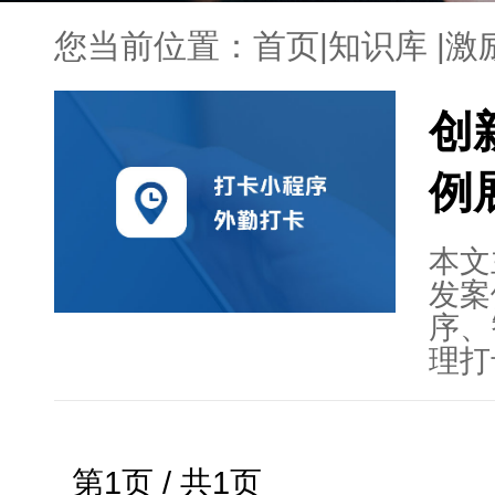
您当前位置：
首页
|
知识库
|
激
创
例
本文
发案
序、
理打
何利
和挑
激励
第1页 / 共1页
化企